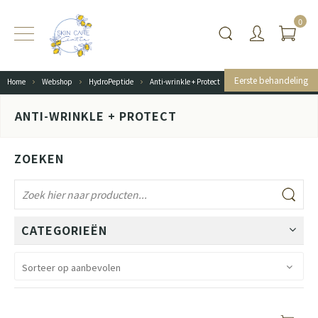
0
Eerste behandeling
Home
Webshop
HydroPeptide
Anti-wrinkle + Protect
ANTI-WRINKLE + PROTECT
ZOEKEN
CATEGORIEËN