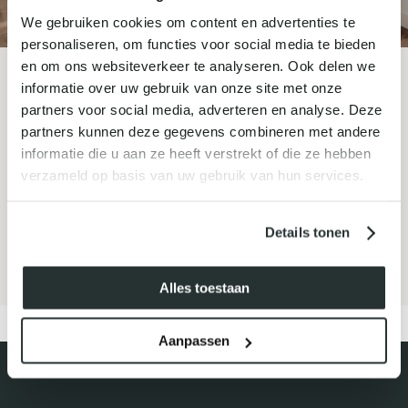
We gebruiken cookies om content en advertenties te
personaliseren, om functies voor social media te bieden
en om ons websiteverkeer te analyseren. Ook delen we
informatie over uw gebruik van onze site met onze
MELD JE AAN VOOR ONZE
partners voor social media, adverteren en analyse. Deze
NIEUWSBRIEF
partners kunnen deze gegevens combineren met andere
informatie die u aan ze heeft verstrekt of die ze hebben
verzameld op basis van uw gebruik van hun services.
Details tonen
Inschrijven
Alles toestaan
Aanpassen