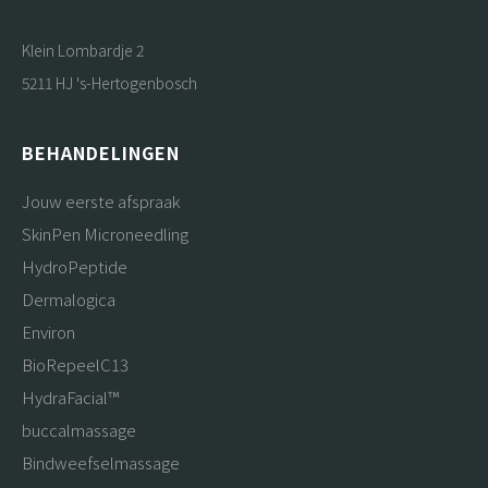
Klein Lombardje 2
5211 HJ 's-Hertogenbosch
BEHANDELINGEN
Jouw eerste afspraak
SkinPen Microneedling
HydroPeptide
Dermalogica
Environ
BioRepeelC13
HydraFacial™
buccalmassage
Bindweefselmassage