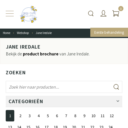
0
Eerste behandeling
Home
Webshop
Jane Iredale
JANE IREDALE
Bekijk de
product brochure
van Jane Iredale.
ZOEKEN
CATEGORIEËN
1
2
3
4
5
6
7
8
9
10
11
12
13
14
15
16
17
18
19
20
21
22
23
24