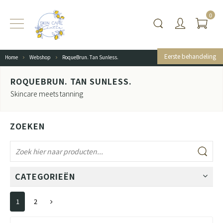
0
Eerste behandeling
Home
Webshop
RoqueBrun. Tan Sunless.
ROQUEBRUN. TAN SUNLESS.
Skincare meets tanning
ZOEKEN
CATEGORIEËN
1
2