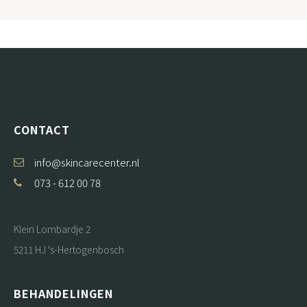
CONTACT
info@skincarecenter.nl
073 - 612 00 78
Klein Lombardje 2
5211 HJ 's-Hertogenbosch
BEHANDELINGEN