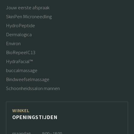
Jouw eerste afspraak
SkinPen Microneedling
HydroPeptide
Dermalogica
Environ
BioRepeelC13
HydraFacial™
buccalmassage
Bindweefselmassage
Schoonheidssalon mannen
WINKEL
OPENINGSTIJDEN
maandag
9:00 - 18:00