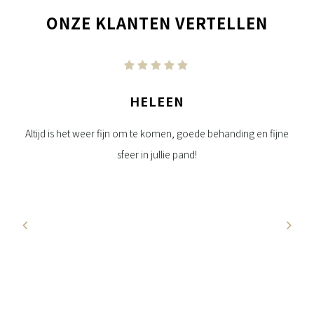
ONZE KLANTEN VERTELLEN
HELEEN
da.
Altijd is het weer fijn om te komen, goede behanding en fijne
Per
sfeer in jullie pand!
oed
u
e
jft