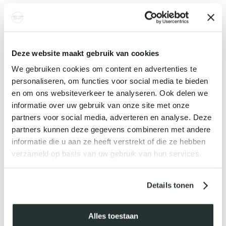
stralende uitstraling krijgen. Ideaal voor een dagelijkse,
onderhoudsvrije oogopslag met extra volume en lengte of
voor de perfecte krul voordat je mascara aanbrengt.
Skin Workouts -
Onze Skin Workouts zijn intensieve mini-
Deze website maakt gebruik van cookies
behandelingen die de huid activeren en direct laten stralen. Ze
We gebruiken cookies om content en advertenties te
personaliseren, om functies voor social media te bieden
zijn perfect voor een snelle oppepper, zodat je huid fris, glad
en om ons websiteverkeer te analyseren. Ook delen we
en zichtbaar stralend aanvoelt.
informatie over uw gebruik van onze site met onze
Dermaplaning -
Met Dermaplaning verwijdert onze Skin
partners voor social media, adverteren en analyse. Deze
Specialist voorzichtig dode huidcellen en donshaartjes, voor
partners kunnen deze gegevens combineren met andere
informatie die u aan ze heeft verstrekt of die ze hebben
een zijdezachte, egale huid met een directe glow. Een
verzameld op basis van uw gebruik van hun services.
perfecte basis voor make-up of gewoon om je huid een
stralende boost te geven.
Details tonen
Get to know Labareau -
Maak kennis met Labareau, onze
exclusieve productlijn die luxe combineert met zichtbare
Alles toestaan
resultaten vanaf het eerste gebruik. Perfect voor wie op zoek