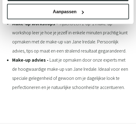
is naar huidverzorging die echt verschil maakt en een fijne try-
Aanpassen
before-you-buy behandeling.
Make-up workshops -
Tijdens een 1-op-1 make-up
workshop leer je hoe je jezelf in enkele minuten prachtig kunt
opmaken met de make-up van Jane Iredale. Persoonlijk
advies, tips op maat en een stralend resultaat gegarandeerd.
Make-up advies -
Laat je opmaken door onze experts met
de hoogwaardige make-up van Jane Iredale. Ideaal voor een
speciale gelegenheid of gewoon om je dagelijkse look te
perfectioneren en je natuurlijke schoonheid te accentueren.