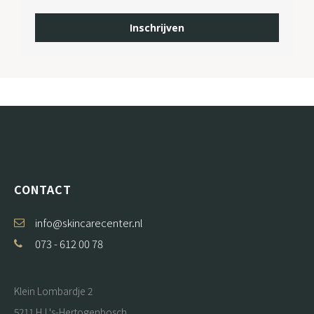
Inschrijven
CONTACT
info@skincarecenter.nl
073 - 612 00 78
Klein Lombardje 2
5211 HJ 's-Hertogenbosch