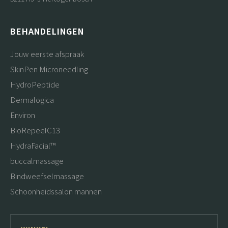
BEHANDELINGEN
Jouw eerste afspraak
SkinPen Microneedling
HydroPeptide
Dermalogica
Environ
BioRepeelC13
HydraFacial™
buccalmassage
Bindweefselmassage
Schoonheidssalon mannen