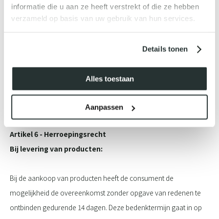
overeenkomst een duur heeft van meer dan één jaar of van
informatie die u aan ze heeft verstrekt of die ze hebben
onbepaalde duur is.
verzameld op basis van uw gebruik van hun services.
In geval van een duurtransactie is de bepaling in het vorige lid
Details tonen
slechts van toepassing op de eerste levering.
Iedere overeenkomst wordt aangegaan onder de opschortende
Alles toestaan
voorwaarden van voldoende beschikbaarheid van de
betreffende producten.
Aanpassen
Artikel 6 - Herroepingsrecht
Bij levering van producten:
Bij de aankoop van producten heeft de consument de
mogelijkheid de overeenkomst zonder opgave van redenen te
ontbinden gedurende 14 dagen. Deze bedenktermijn gaat in op