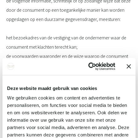
de volgende informatie, schriftelijk of op zodanige wijze dat deze
door de consument op een toegankelijke manier kan worden
opgeslagen op een duurzame gegevensdrager, meesturen:
het bezoekadres van de vestiging van de ondernemer waar de
consument met klachten terecht kan;
de voorwaarden waaronder en de wijze waarop de consument
van het herroepingsrecht gebruik kan maken, dan wel een
duidelijke melding inzake het uitgesloten zijn van het
herroepingsrecht;
Deze website maakt gebruik van cookies
de informatie over garanties en bestaande service na aankoop;
We gebruiken cookies om content en advertenties te
de in artikel 4 lid 3 van deze voorwaarden opgenomen gegevens,
personaliseren, om functies voor social media te bieden
tenzij de ondernemer deze gegevens al aan de consument heeft
en om ons websiteverkeer te analyseren. Ook delen we
informatie over uw gebruik van onze site met onze
verstrekt vóór de uitvoering van de overeenkomst;
partners voor social media, adverteren en analyse. Deze
de vereisten voor opzegging van de overeenkomst indien de
partners kunnen deze gegevens combineren met andere