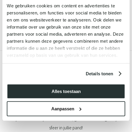
We gebruiken cookies om content en advertenties te
personaliseren, om functies voor social media te bieden
en om ons websiteverkeer te analyseren. Ook delen we
informatie over uw gebruik van onze site met onze
partners voor social media, adverteren en analyse. Deze
partners kunnen deze gegevens combineren met andere
informatie die u aan ze heeft verstrekt of die ze hebben
verzameld op basis van uw gebruik van hun services.
ONZE KLANTEN VERTELLEN
Details tonen
Alles toestaan
HELEEN
Aanpassen
da.
Altijd is het weer fijn om te komen, goede behanding en fijne
Per
sfeer in jullie pand!