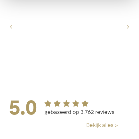
oed
u
e
jft