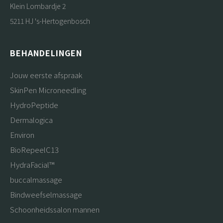
Klein Lombardje 2
5211 HJ 's-Hertogenbosch
BEHANDELINGEN
Jouw eerste afspraak
SkinPen Microneedling
HydroPeptide
Dermalogica
Environ
BioRepeelC13
HydraFacial™
buccalmassage
Bindweefselmassage
Schoonheidssalon mannen