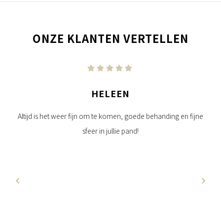
ONZE KLANTEN VERTELLEN
HELEEN
da.
Altijd is het weer fijn om te komen, goede behanding en fijne
Per
sfeer in jullie pand!
oed
u
e
jft