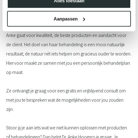
Alles toestaan
vestiging van Klaver Cosmetics, hét expertise centrum voor
injectablebehandelingen en cosmetische chirurgie.
Aanpassen
Anke gaat voor kwaliteit, de beste producten en aandacht voor
de cliënt. Het doel van haar behandeling is een mooi natuurlijk
resultaat; de natuur nét iets helpen om gracieus ouder te worden.
Hiervoor maakt ze samen met jou een persoonlijk behandelplan
op maat.
Ze ontvangt je graag voor een gratis en vrijblijvend consult om
met jou te bespreken wat de mogelijkheden voor jou zouden
zijn.
Stoor jij je aan iets wat we niet kunnen oplossen met producten
of behandelingen? Dan helpt Dr. Anke Hoogers je graag. Je