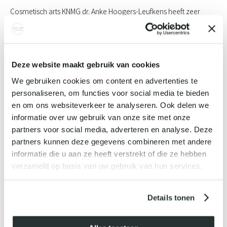
Cosmetisch arts KNMG dr. Anke Hoogers-Leufkens heeft zeer
brede en intensieve medische ervaring. Na haar opleiding
geneeskunde in Maastricht deed ze drie jaar wetenschappelijk
onderzoek in het UMC Utrecht en bij het RIVM. Hierna startte Anke
Deze website maakt gebruik van cookies
met de medisch-specialisten opleiding tot maag-, darm- en
We gebruiken cookies om content en advertenties te
leverarts (MDL), maar uiteindelijk besloot Anke haar hart te volgen
personaliseren, om functies voor social media te bieden
en koos ze voor de overstap naar cosmetische
en om ons websiteverkeer te analyseren. Ook delen we
geneeskunde. Hierin kan zij haar passie voor schoonheid en
informatie over uw gebruik van onze site met onze
partners voor social media, adverteren en analyse. Deze
intensief contact met mensen goed combineren.
partners kunnen deze gegevens combineren met andere
informatie die u aan ze heeft verstrekt of die ze hebben
Anke is lid van de Nederlandse Vereniging voor Cosmetische
verzameld op basis van uw gebruik van hun services.
Geneeskunde (NVCG) en in 2021 behaalde ze haar officiële
registratie tot cosmetisch arts KNMG. Dit betekent dat dr. Anke
Details tonen
Hoogers bevoegd en bekwaam is om injectablebehandelingen
veilig en kundig uit te voeren. In Oisterwijk runt ze haar eigen