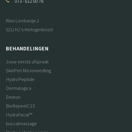
073 - 612 00 78
Klein Lombardje 2
5211 HJ 's-Hertogenbosch
BEHANDELINGEN
Jouw eerste afspraak
SkinPen Microneedling
HydroPeptide
Dermalogica
Environ
BioRepeelC13
HydraFacial™
buccalmassage