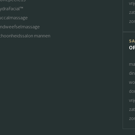
vri
ydraFacial™
za
uccalmassage
zo
indweefselmassage
choonheidssalon mannen
S
O
ma
di
wo
do
vri
za
zo