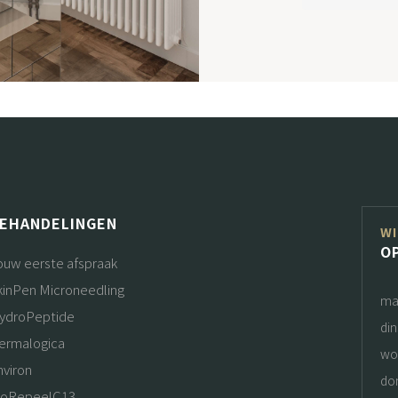
EHANDELINGEN
WI
O
ouw eerste afspraak
kinPen Microneedling
ma
ydroPeptide
di
ermalogica
wo
nviron
do
ioRepeelC13