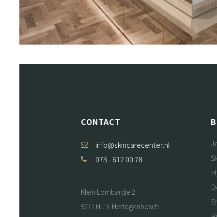
CONTACT
B
J
info@skincarecenter.nl
S
073 - 612 00 78
H
D
Klein Lombardje 2
E
5211 HJ 's-Hertogenbosch
B