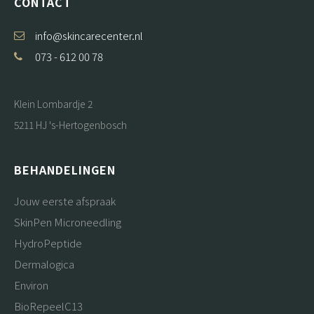
CONTACT
info@skincarecenter.nl
073 - 612 00 78
Klein Lombardje 2
5211 HJ 's-Hertogenbosch
BEHANDELINGEN
Jouw eerste afspraak
SkinPen Microneedling
HydroPeptide
Dermalogica
Environ
BioRepeelC13