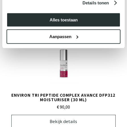
Details tonen
€ 80,
00
Bekijk details
Alles toestaan
Aanpassen
ENVIRON TRI PEPTIDE COMPLEX AVANCE DFP312
MOISTURISER (30 ML)
€ 90,
00
Bekijk details