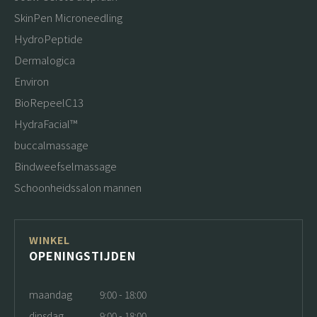
SkinPen Microneedling
HydroPeptide
Dermalogica
Environ
BioRepeelC13
HydraFacial™
buccalmassage
Bindweefselmassage
Schoonheidssalon mannen
WINKEL
OPENINGSTIJDEN
maandag
9:00 - 18:00
dinsdag
9:00 - 18:00