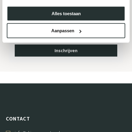
MELD JE AAN VOOR ONZE
NIEUWSBRIEF
Alles toestaan
Aanpassen
Inschrijven
CONTACT