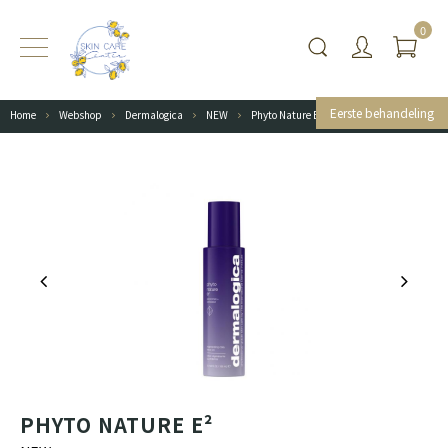
0
Eerste behandeling
Home
Webshop
Dermalogica
NEW
Phyto Nature E²
PHYTO NATURE E²