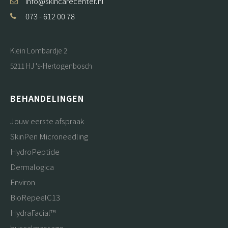
info@skincarecenter.nl
073 - 612 00 78
Klein Lombardje 2
5211 HJ 's-Hertogenbosch
BEHANDELINGEN
Jouw eerste afspraak
SkinPen Microneedling
HydroPeptide
Dermalogica
Environ
BioRepeelC13
HydraFacial™
buccalmassage