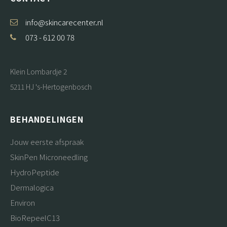
info@skincarecenter.nl
073 - 612 00 78
Klein Lombardje 2
5211 HJ 's-Hertogenbosch
BEHANDELINGEN
Jouw eerste afspraak
SkinPen Microneedling
HydroPeptide
Dermalogica
Environ
BioRepeelC13