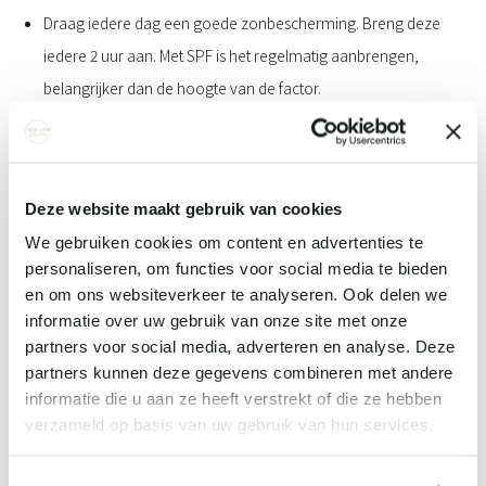
Draag iedere dag een goede zonbescherming. Breng deze
iedere 2 uur aan. Met SPF is het regelmatig aanbrengen,
belangrijker dan de hoogte van de factor.
Eet veel eiwitten, groente en fruit om zo je lichaam te
voorzien van de nodige aminozuren en antioxidanten.
Eet zo min mogelijk suikers. Deze breken de collageen- en
Deze website maakt gebruik van cookies
elastine vezels af.
We gebruiken cookies om content en advertenties te
Gebruik hoogwaardige producten met peptiden en andere
personaliseren, om functies voor social media te bieden
collageenstimulerende ingrediënten.
en om ons websiteverkeer te analyseren. Ook delen we
Kies voor supplementen die bouwstenen bevatten en geen
informatie over uw gebruik van onze site met onze
partners voor social media, adverteren en analyse. Deze
kant- en klaar collageen. Want, zoals je nu weet, kan je huid
partners kunnen deze gegevens combineren met andere
hier geen gezond, houdbaar collageen mee maken.
informatie die u aan ze heeft verstrekt of die ze hebben
verzameld op basis van uw gebruik van hun services.
Onze favoriete skincare producten voor het aanmaken
van kwalitatief gezond collageen