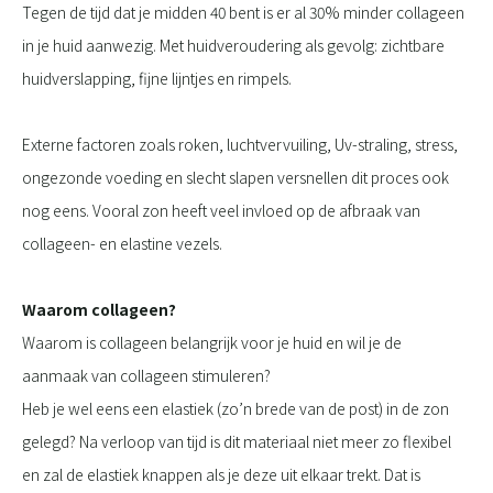
Tegen de tijd dat je midden 40 bent is er al 30% minder collageen
in je huid aanwezig. Met huidveroudering als gevolg: zichtbare
huidverslapping, fijne lijntjes en rimpels.
Externe factoren zoals roken, luchtvervuiling, Uv-straling, stress,
ongezonde voeding en slecht slapen versnellen dit proces ook
nog eens. Vooral zon heeft veel invloed op de afbraak van
collageen- en elastine vezels.
Waarom collageen?
Waarom is collageen belangrijk voor je huid en wil je de
aanmaak van collageen stimuleren?
Heb je wel eens een elastiek (zo’n brede van de post) in de zon
gelegd? Na verloop van tijd is dit materiaal niet meer zo flexibel
en zal de elastiek knappen als je deze uit elkaar trekt. Dat is