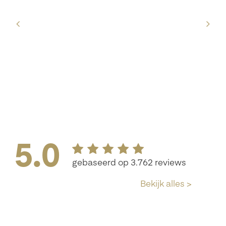
u
e
jft