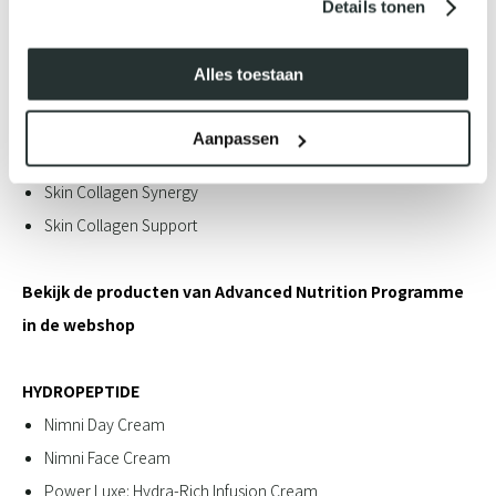
Details tonen
We horen je denken: '​​​​​​maar welke producten bevatten dan die
werkstoffen?'
Alles toestaan
Hierbij onze favoriete producten per merk op een rijtje gezet:
Aanpassen
ADVANCED NUTRITION PROGRAMME
Skin Collagen Synergy
Skin Collagen Support
Bekijk de producten van Advanced Nutrition Programme
in de webshop
HYDROPEPTIDE
Nimni Day Cream
Nimni Face Cream
Power Luxe: Hydra-Rich Infusion Cream