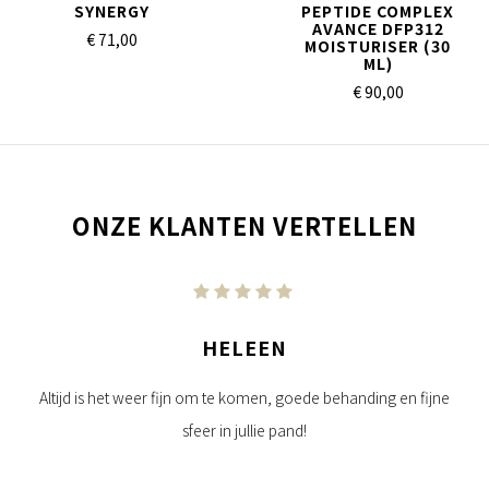
SYNERGY
PEPTIDE COMPLEX
AVANCE DFP312
€ 71,
00
MOISTURISER (30
ML)
€ 90,
00
ONZE KLANTEN VERTELLEN
HELEEN
da.
Altijd is het weer fijn om te komen, goede behanding en fijne
Per
sfeer in jullie pand!
oed