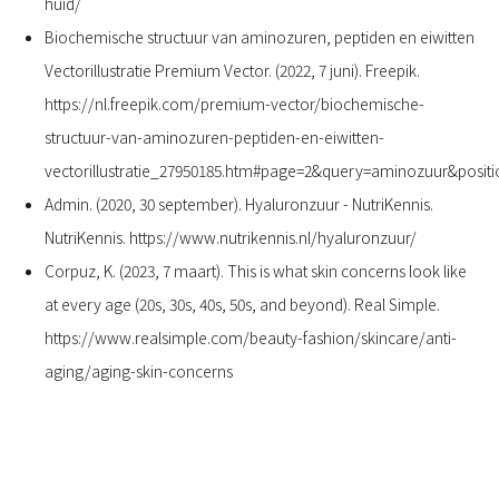
huid/
Biochemische structuur van aminozuren, peptiden en eiwitten
Vectorillustratie Premium Vector. (2022, 7 juni). Freepik.
https://nl.freepik.com/premium-vector/biochemische-
structuur-van-aminozuren-peptiden-en-eiwitten-
vectorillustratie_27950185.htm#page=2&query=aminozuur&posi
Admin. (2020, 30 september). Hyaluronzuur - NutriKennis.
NutriKennis. https://www.nutrikennis.nl/hyaluronzuur/
Corpuz, K. (2023, 7 maart). This is what skin concerns look like
at every age (20s, 30s, 40s, 50s, and beyond). Real Simple.
https://www.realsimple.com/beauty-fashion/skincare/anti-
aging/aging-skin-concerns