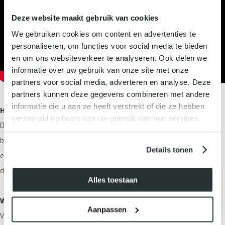
Deze website maakt gebruik van cookies
We gebruiken cookies om content en advertenties te
personaliseren, om functies voor social media te bieden
en om ons websiteverkeer te analyseren. Ook delen we
informatie over uw gebruik van onze site met onze
partners voor social media, adverteren en analyse. Deze
partners kunnen deze gegevens combineren met andere
informatie die u aan ze heeft verstrekt of die ze hebben
Het sleutelingrediënt, vitamine A
verzameld op basis van uw gebruik van hun services.
De huid verliest dagelijks vitamine A, alsook antioxdanten door
blootstelling aan de zon en schadelijke omgevingsfactoren. Environ is
Details tonen
ervan overtuigd dat de huid leeft en dat vitamine A als de zuurstof is die
de huid nodig heeft om een leven lang mooi en gezond te zijn.
Alles toestaan
Waarom vitamine A?
Aanpassen
Vitamine A is essentieel voor een gezonde huid. Environ noemt het