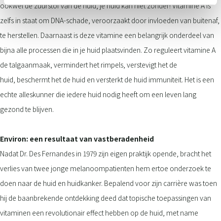
ookwel de zuurstof van de huid, je huid kan niet zonder! Vitamine A is
zelfs in staat om DNA-schade, veroorzaakt door invloeden van buitenaf,
te herstellen. Daarnaast is deze vitamine een belangrijk onderdeel van
bijna alle processen die in je huid plaatsvinden. Zo reguleert vitamine A
de talgaanmaak, vermindert het rimpels, verstevigt het de
huid, beschermt het de huid en versterkt de huid immuniteit. Het is een
echte alleskunner die iedere huid nodig heeft om een leven lang
gezond te blijven.
Environ: een resultaat van vastberadenheid
Nadat Dr. Des Fernandes in 1979 zijn eigen praktijk opende, bracht het
verlies van twee jonge melanoompatienten hem ertoe onderzoek te
doen naar de huid en huidkanker. Bepalend voor zijn carrière was toen
hij de baanbrekende ontdekking deed dat topische toepassingen van
vitaminen een revolutionair effect hebben op de huid, met name