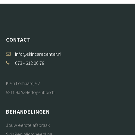
CONTACT
info@skincarecenter.nl
073 - 612 00 78
Klein Lombardje 2
5211 HJ 's-Hertogenbosch
BEHANDELINGEN
Jouw eerste afspraak
SkinPen Microneedling