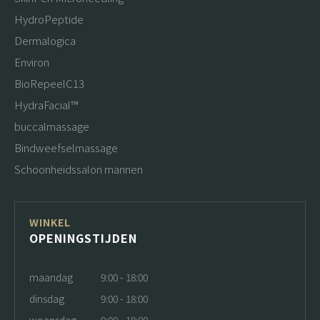
HydroPeptide
Dermalogica
Environ
BioRepeelC13
HydraFacial™
buccalmassage
Bindweefselmassage
Schoonheidssalon mannen
WINKEL
OPENINGSTIJDEN
maandag
9:00 - 18:00
dinsdag
9:00 - 18:00