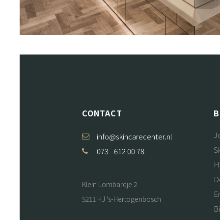
CONTACT
B
J
info@skincarecenter.nl
S
073 - 612 00 78
H
D
Klein Lombardje 2
E
5211 HJ 's-Hertogenbosch
B