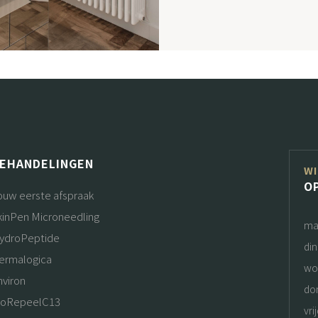
EHANDELINGEN
WI
O
ouw eerste afspraak
kinPen Microneedling
ma
ydroPeptide
di
ermalogica
wo
nviron
do
ioRepeelC13
vri