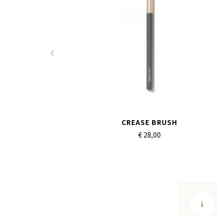
H
CREASE BRUSH
€ 28,
00