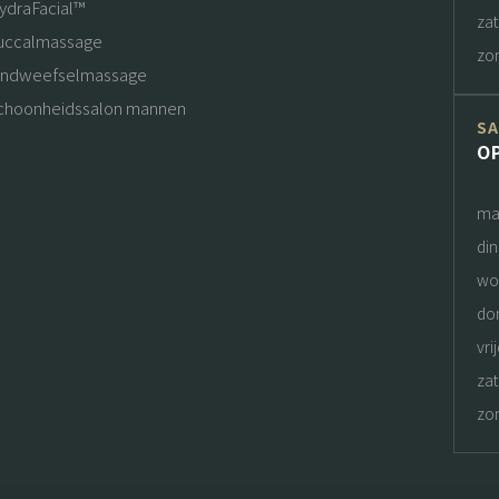
ydraFacial™
za
uccalmassage
zo
indweefselmassage
choonheidssalon mannen
S
O
ma
di
wo
do
vri
za
zo