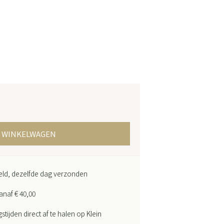
N WINKELWAGEN
teld, dezelfde dag verzonden
anaf € 40,00
ijden direct af te halen op Klein