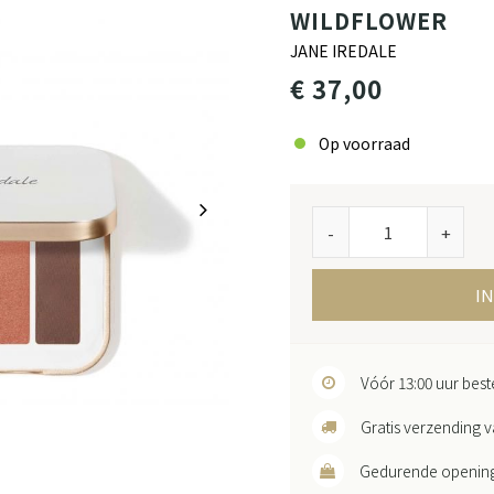
WILDFLOWER
JANE IREDALE
€ 37,00
Op voorraad
-
+
I
Vóór 13:00 uur bes
Gratis verzending v
Gedurende openingst