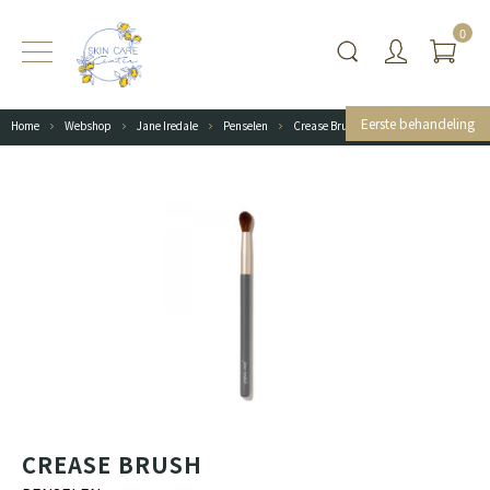
0
Eerste behandeling
Home
Webshop
Jane Iredale
Penselen
Crease Brush
CREASE BRUSH