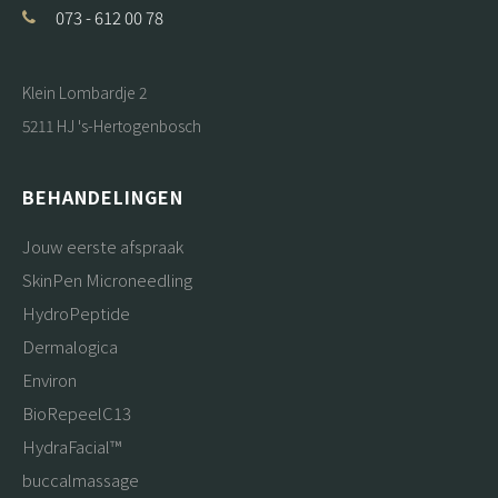
073 - 612 00 78
Klein Lombardje 2
5211 HJ 's-Hertogenbosch
BEHANDELINGEN
Jouw eerste afspraak
SkinPen Microneedling
HydroPeptide
Dermalogica
Environ
BioRepeelC13
HydraFacial™
buccalmassage