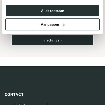
MELD JE AAN VOOR ONZE
NIEUWSBRIEF
Alles toestaan
Aanpassen
Inschrijven
CONTACT