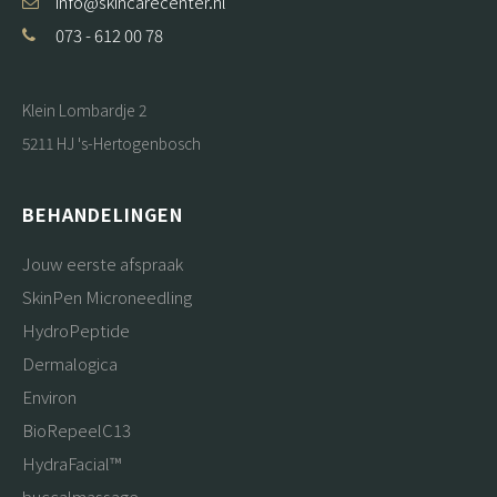
info@skincarecenter.nl
073 - 612 00 78
Klein Lombardje 2
5211 HJ 's-Hertogenbosch
BEHANDELINGEN
Jouw eerste afspraak
SkinPen Microneedling
HydroPeptide
Dermalogica
Environ
BioRepeelC13
HydraFacial™
buccalmassage