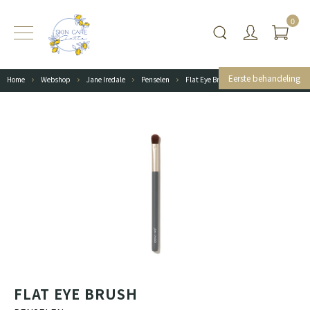
0
Eerste behandeling
Home
Webshop
Jane Iredale
Penselen
Flat Eye Brush
FLAT EYE BRUSH