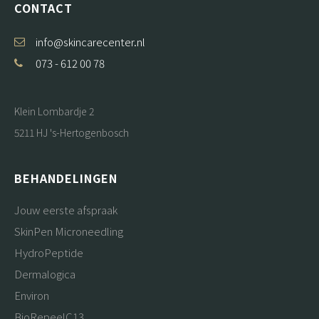
CONTACT
info@skincarecenter.nl
073 - 612 00 78
Klein Lombardje 2
5211 HJ 's-Hertogenbosch
BEHANDELINGEN
Jouw eerste afspraak
SkinPen Microneedling
HydroPeptide
Dermalogica
Environ
BioRepeelC13