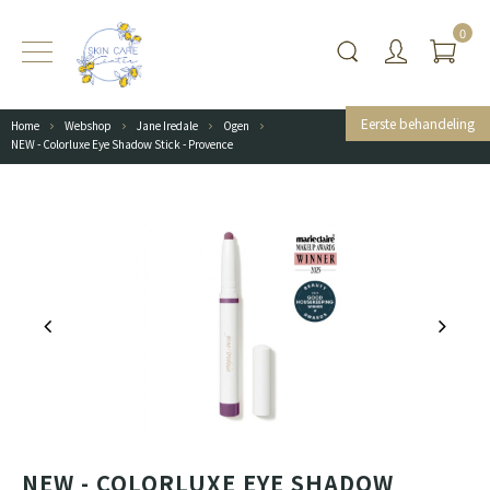
0
Eerste behandeling
Home
Webshop
Jane Iredale
Ogen
NEW - Colorluxe Eye Shadow Stick - Provence
NEW - COLORLUXE EYE SHADOW