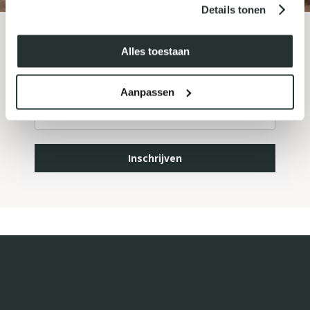
Details tonen
MELD JE AAN VOOR ONZE
Alles toestaan
NIEUWSBRIEF
Aanpassen
Inschrijven