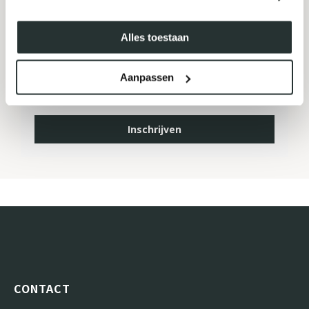
MELD JE AAN VOOR ONZE
NIEUWSBRIEF
Alles toestaan
Aanpassen
Inschrijven
CONTACT