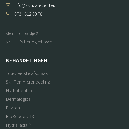
info@skincarecenter.nl
073 - 612 00 78
Klein Lombardje 2
5211 HJ 's-Hertogenbosch
BEHANDELINGEN
Jouw eerste afspraak
SkinPen Microneedling
HydroPeptide
Dermalogica
Environ
BioRepeelC13
HydraFacial™