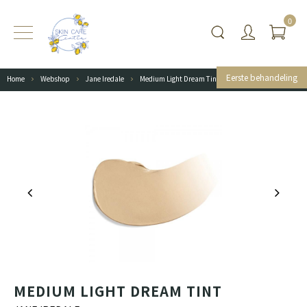
0
Eerste behandeling
Home
Webshop
Jane Iredale
Medium Light Dream Tint
MEDIUM LIGHT DREAM TINT