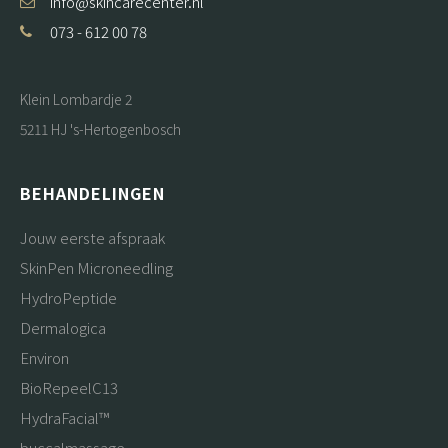
info@skincarecenter.nl
073 - 612 00 78
Klein Lombardje 2
5211 HJ 's-Hertogenbosch
BEHANDELINGEN
Jouw eerste afspraak
SkinPen Microneedling
HydroPeptide
Dermalogica
Environ
BioRepeelC13
HydraFacial™
buccalmassage