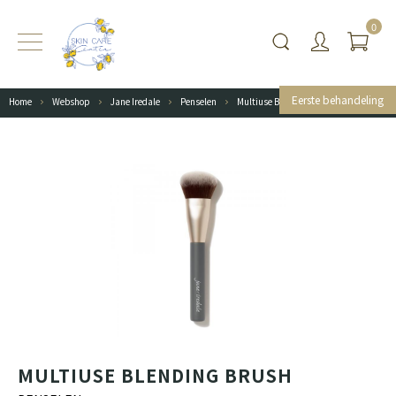
0
Eerste behandeling
Home
Webshop
Jane Iredale
Penselen
Multiuse Blending Brush
MULTIUSE BLENDING BRUSH