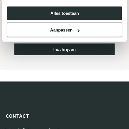
MELD JE AAN VOOR ONZE
NIEUWSBRIEF
Alles toestaan
Aanpassen
Inschrijven
CONTACT