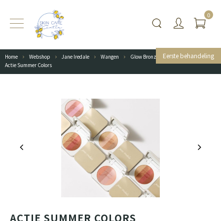
0
Eerste behandeling
Home
Webshop
Jane Iredale
Wangen
Glow Bronzer
Actie Summer Colors
ACTIE SUMMER COLORS