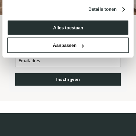
Details tonen
Alles toestaan
MELD JE AAN VOOR ONZE
NIEUWSBRIEF
Aanpassen
Inschrijven