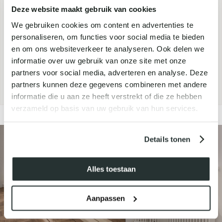
Deze website maakt gebruik van cookies
jouw huid,
We gebruiken cookies om content en advertenties te
of heb je andere vragen?
personaliseren, om functies voor social media te bieden
Onze Skin Advisor staat voor je klaar om deze te
en om ons websiteverkeer te analyseren. Ook delen we
beantwoorden.
informatie over uw gebruik van onze site met onze
Stuur een e-mail naar
info@skincarecenter.nl
of
partners voor social media, adverteren en analyse. Deze
partners kunnen deze gegevens combineren met andere
bel/Whatsapp naar
073-6120078
.
informatie die u aan ze heeft verstrekt of die ze hebben
verzameld op basis van uw gebruik van hun services.
Details tonen
Alles toestaan
Aanpassen