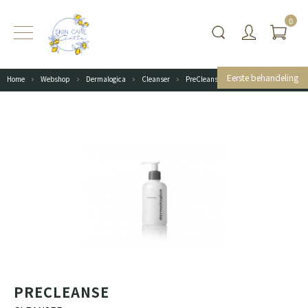
0
Eerste behandeling
Home
Webshop
Dermalogica
Cleanser
PreCleanse
PRECLEANSE