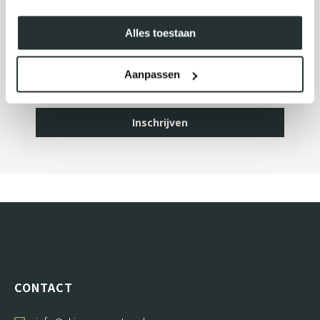
MELD JE AAN VOOR ONZE
NIEUWSBRIEF
Alles toestaan
Aanpassen
Inschrijven
CONTACT