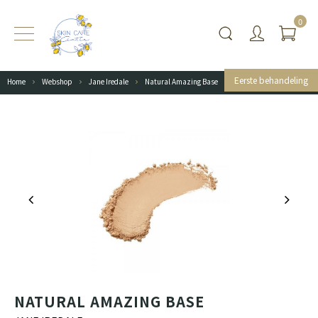
0
Eerste behandeling
Home
Webshop
Jane Iredale
Natural Amazing Base
NATURAL AMAZING BASE