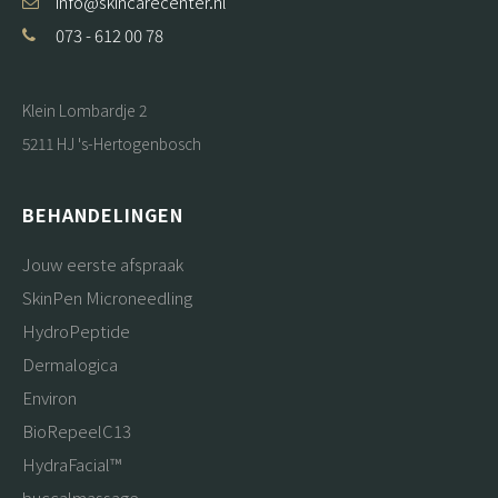
info@skincarecenter.nl
073 - 612 00 78
Klein Lombardje 2
5211 HJ 's-Hertogenbosch
BEHANDELINGEN
Jouw eerste afspraak
SkinPen Microneedling
HydroPeptide
Dermalogica
Environ
BioRepeelC13
HydraFacial™
buccalmassage