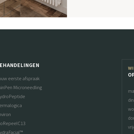
EHANDELINGEN
WI
O
ouw eerste afspraak
kinPen Microneedling
ma
ydroPeptide
di
ermalogica
wo
nviron
do
ioRepeelC13
vri
ydraFacial™