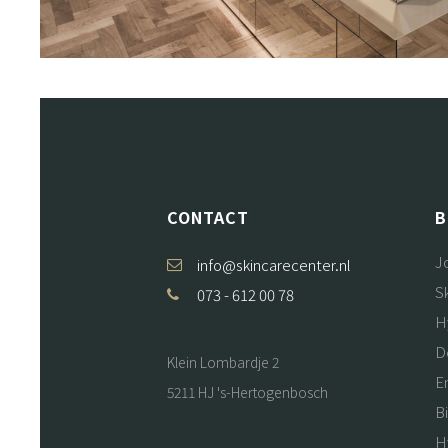
CONTACT
B
J
info@skincarecenter.nl
S
073 - 612 00 78
H
D
Klein Lombardje 2
E
5211 HJ 's-Hertogenbosch
B
H