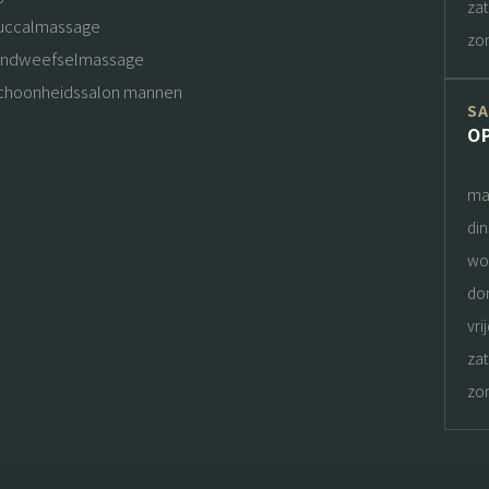
za
uccalmassage
zo
indweefselmassage
choonheidssalon mannen
S
O
ma
di
wo
do
vri
za
zo