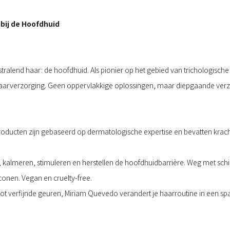
bij de Hoofdhuid
tralend haar: de hoofdhuid. Als pionier op het gebied van trichologis
aarverzorging. Geen oppervlakkige oplossingen, maar diepgaande verzo
oducten zijn gebaseerd op dermatologische expertise en bevatten krach
 kalmeren, stimuleren en herstellen de hoofdhuidbarrière. Weg met schilfer
iconen. Vegan en cruelty-free.
tot verfijnde geuren, Miriam Quevedo verandert je haarroutine in een spa