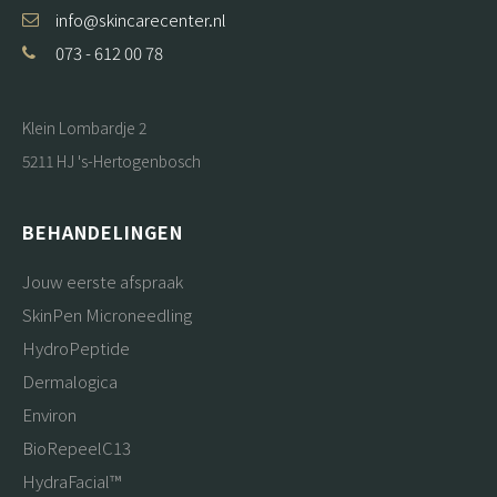
info@skincarecenter.nl
073 - 612 00 78
Klein Lombardje 2
5211 HJ 's-Hertogenbosch
BEHANDELINGEN
Jouw eerste afspraak
SkinPen Microneedling
HydroPeptide
Dermalogica
Environ
BioRepeelC13
HydraFacial™