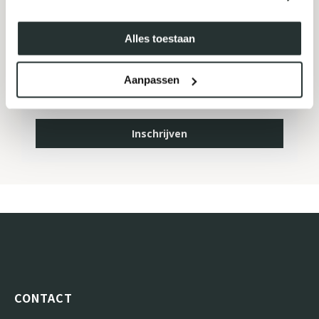
MELD JE AAN VOOR ONZE
NIEUWSBRIEF
Alles toestaan
Aanpassen
Inschrijven
CONTACT