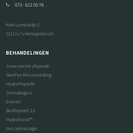
073 - 612 00 78
Klein Lombardje 2
5211 HJ 's-Hertogenbosch
BEHANDELINGEN
Jouw eerste afspraak
SkinPen Microneedling
HydroPeptide
Dermalogica
Environ
BioRepeelC13
HydraFacial™
buccalmassage