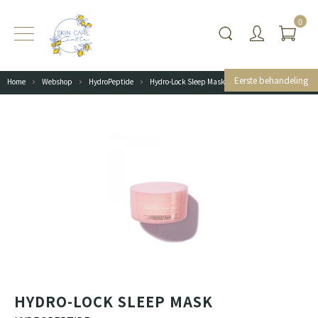
0
Eerste behandeling
Home
Webshop
HydroPeptide
Hydro-Lock Sleep Mask
HYDRO-LOCK SLEEP MASK