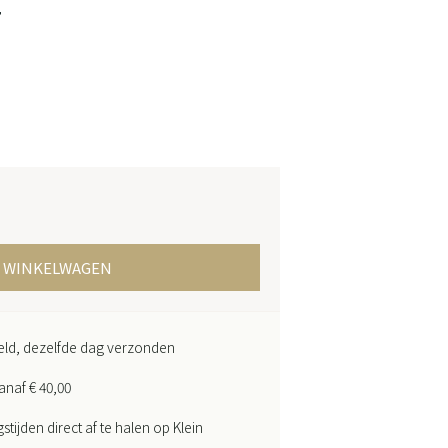
T
N WINKELWAGEN
teld, dezelfde dag verzonden
anaf € 40,00
ijden direct af te halen op Klein