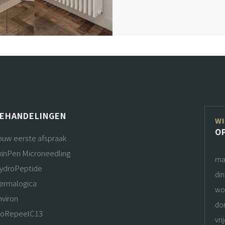
EHANDELINGEN
WI
O
ouw eerste afspraak
kinPen Microneedling
ma
ydroPeptide
di
ermalogica
wo
nviron
do
ioRepeelC13
vri