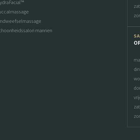
ydraFacial™
za
uccalmassage
zo
indweefselmassage
choonheidssalon mannen
S
O
ma
di
wo
do
vri
za
zo