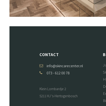
CONTACT
B
J
info@skincarecenter.nl
S
073 - 612 00 78
H
D
Klein Lombardje 2
E
5211 HJ 's-Hertogenbosch
B