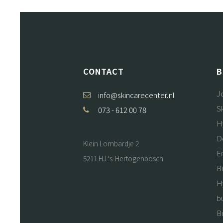
CONTACT
B
J
info@skincarecenter.nl
S
073 - 612 00 78
H
D
Klein Lombardje 2
E
5211 HJ 's-Hertogenbosch
B
H
b
B