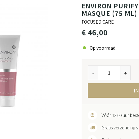
ENVIRON PURIFY
MASQUE (75 ML)
FOCUSED CARE
€ 46,00
Op voorraad
-
+
I
Vóór 13:00 uur bes
Gratis verzending v