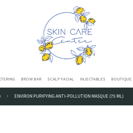
ETERING
BROW BAR
SCALP FACIAL
INJECTABLES
BOUTIQUE
Nieuw bij Skin Care Center?
SkinPen Microneedling
HydroPeptide - Master Genius Institute
e
ENVIRON PURIFYING ANTI-POLLUTION MASQUE (75 ML)