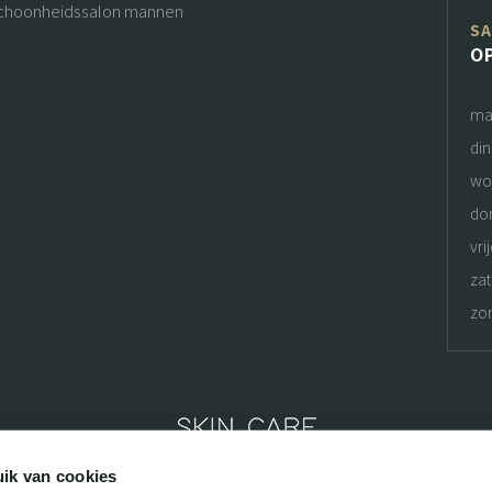
choonheidssalon mannen
S
O
ma
di
wo
do
vri
za
zo
ik van cookies