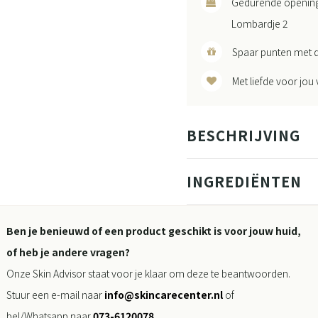
Gedurende openingst
Lombardje 2
Spaar punten met d
Met liefde voor jou
BESCHRIJVING
INGREDIËNTEN
Ben je benieuwd of een product geschikt is voor jouw huid,
of heb je andere vragen?
Onze Skin Advisor staat voor je klaar om deze te beantwoorden.
Stuur een e-mail naar
info@skincarecenter.nl
of
bel/Whatsapp naar
073-6120078
.