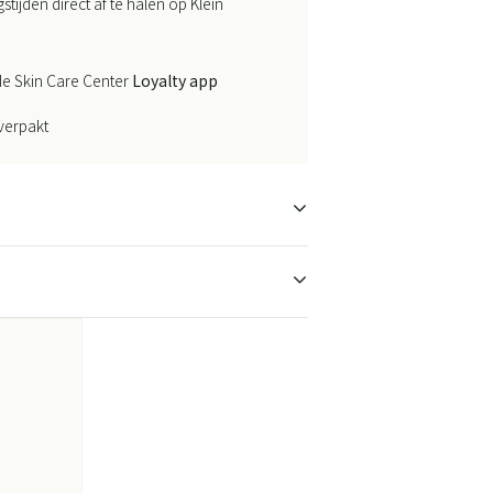
ijden direct af te halen op Klein
e Skin Care Center
Loyalty app
 verpakt