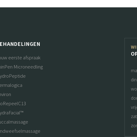
EHANDELINGEN
WI
O
ouw eerste afspraak
kinPen Microneedling
ma
ydroPeptide
di
ermalogica
wo
nviron
do
ioRepeelC13
vri
ydraFacial™
za
uccalmassage
zo
indweefselmassage