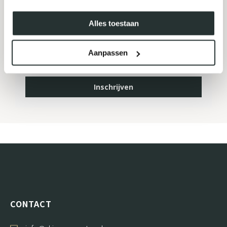
MELD JE AAN VOOR ONZE
NIEUWSBRIEF
Alles toestaan
Aanpassen
Inschrijven
CONTACT