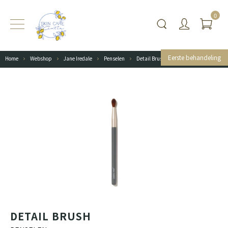
0
Eerste behandeling
Home
Webshop
Jane Iredale
Penselen
Detail Brush
DETAIL BRUSH