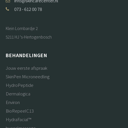
info@skincarecenter.nl
073 - 612 00 78
Klein Lombardje 2
5211 HJ 's-Hertogenbosch
BEHANDELINGEN
Jouw eerste afspraak
SkinPen Microneedling
HydroPeptide
Dermalogica
Environ
BioRepeelC13
HydraFacial™
buccalmassage