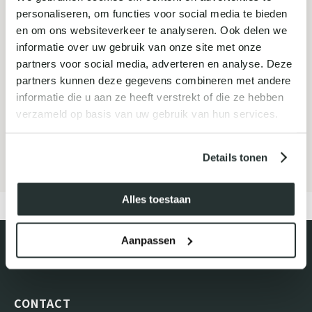
personaliseren, om functies voor social media te bieden
MELD JE AAN VOOR ONZE
en om ons websiteverkeer te analyseren. Ook delen we
NIEUWSBRIEF
informatie over uw gebruik van onze site met onze
partners voor social media, adverteren en analyse. Deze
partners kunnen deze gegevens combineren met andere
informatie die u aan ze heeft verstrekt of die ze hebben
verzameld op basis van uw gebruik van hun services.
Inschrijven
Details tonen
Alles toestaan
Aanpassen
CONTACT