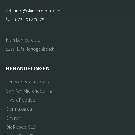
info@skincarecenter.nl
073 - 612 00 78
Klein Lombardje 2
5211 HJ 's-Hertogenbosch
BEHANDELINGEN
Jouw eerste afspraak
SkinPen Microneedling
HydroPeptide
Dermalogica
Environ
BioRepeelC13