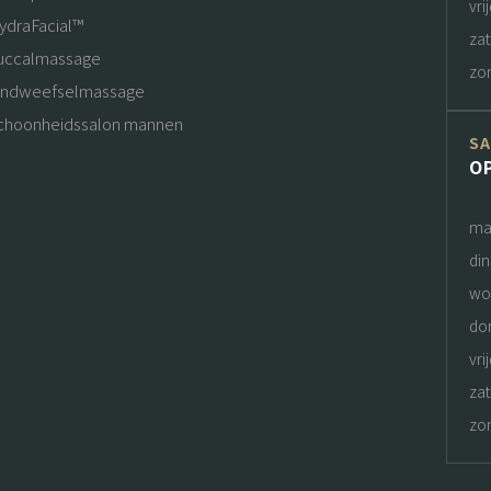
vri
ydraFacial™
za
uccalmassage
zo
indweefselmassage
choonheidssalon mannen
S
O
ma
di
wo
do
vri
za
zo