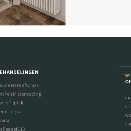
EHANDELINGEN
WI
O
ouw eerste afspraak
kinPen Microneedling
ma
ydroPeptide
di
ermalogica
wo
nviron
do
ioRepeelC13