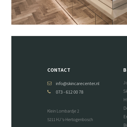
CONTACT
B
J
info@skincarecenter.nl
S
073 - 612 00 78
H
D
Klein Lombardje 2
E
5211 HJ 's-Hertogenbosch
B