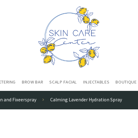
ETERING
BROW BAR
SCALP FACIAL
INJECTABLES
BOUTIQUE
Nieuw bij Skin Care Center?
SkinPen Microneedling
HydroPeptide - Master Genius Institute
n and Fixeerspray
Calming Lavender Hydration Spray