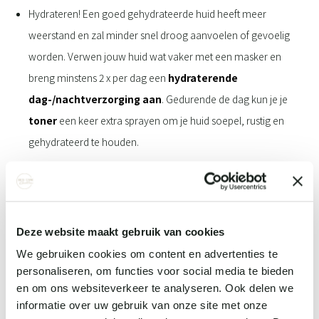
Hydrateren! Een goed gehydrateerde huid heeft meer
weerstand en zal minder snel droog aanvoelen of gevoelig
worden. Verwen jouw huid wat vaker met een masker en
breng minstens 2 x per dag een
hydraterende
dag-/nachtverzorging aan
. Gedurende de dag kun je je
toner
een keer extra sprayen om je huid soepel, rustig en
gehydrateerd te houden.
Heb je hulp nodig om de juiste huidroutine samen te
stellen voor jouw huid? We helpen je hier natuurlijk
Deze website maakt gebruik van cookies
graag mee. Loop gerust even binnen voor advies.
We gebruiken cookies om content en advertenties te
personaliseren, om functies voor social media te bieden
terug naar overzicht
en om ons websiteverkeer te analyseren. Ook delen we
informatie over uw gebruik van onze site met onze