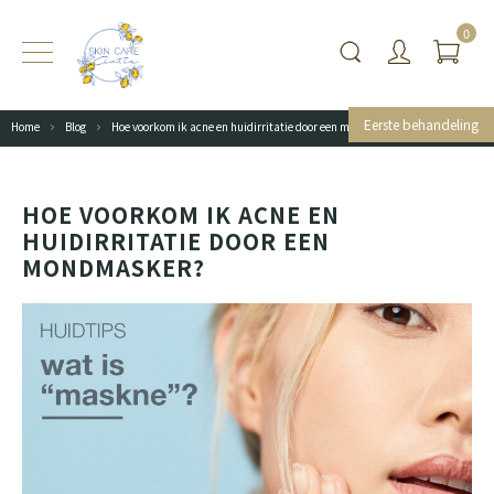
0
Eerste behandeling
Home
Blog
Hoe voorkom ik acne en huidirritatie door een mondmasker?
HOE VOORKOM IK ACNE EN
HUIDIRRITATIE DOOR EEN
MONDMASKER?