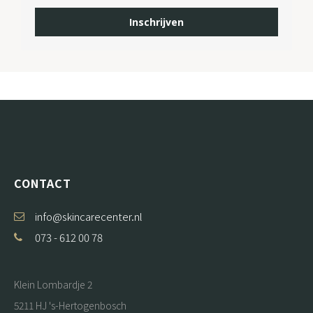
Inschrijven
CONTACT
info@skincarecenter.nl
073 - 612 00 78
Klein Lombardje 2
5211 HJ 's-Hertogenbosch