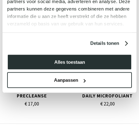
partners voor social media, adverteren en analyse. Deze
partners kunnen deze gegevens combineren met andere
GERELATEERDE PRODUCTEN
informatie die u aan ze heeft verstrekt of die ze hebben
verzameld op basis van uw gebruik van hun services.
Details tonen
Alles toestaan
Aanpassen
PRECLEANSE
DAILY MICROFOLIANT
€ 17,
00
€ 22,
00