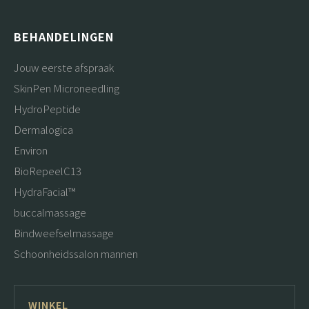
BEHANDELINGEN
Jouw eerste afspraak
SkinPen Microneedling
HydroPeptide
Dermalogica
Environ
BioRepeelC13
HydraFacial™
buccalmassage
Bindweefselmassage
Schoonheidssalon mannen
WINKEL