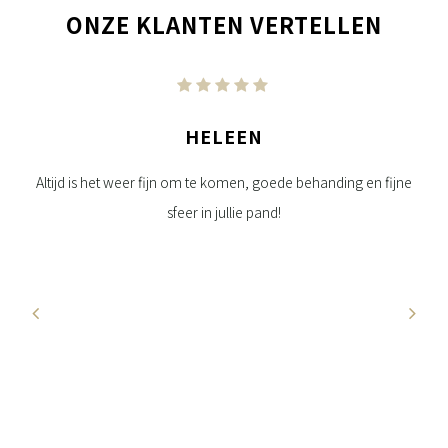
ONZE KLANTEN VERTELLEN
HELEEN
da.
Altijd is het weer fijn om te komen, goede behanding en fijne
Per
sfeer in jullie pand!
oed
u
e
jft