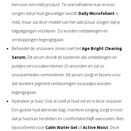
hiervoor een mild product. Te veel exfoliëren kan ervoor
zorgen dat je huid gevoeliger wordt.
Daily Microfoliant
is
mild, maar zal door middel van het salicylzuur zorgen dat je
talguitgangen vrij blijven. Zo worden ontstekingen en
verstoppingen tegengegaan.
Behandel de onzuivere zones met het
Age Bright Clearing
Serum.
Dit serum doodt de bacteriën die ontstekingen en
puistjes veroorzaken binnen 15 seconden en zal zo
onzuiverheden verminderen. Dit serum zorgt er tevens voor
dat donkere pigment verkleuringen na puistjes worden
tegengegaan.
Hydrateer je huid. Ook al voelt je huid vet en is deze onzuiver.
Een goede hydraterende dag-/nachtverzorging zorgt ervoor
dat je huid kan herstellen en comfortabel blijft aanvoelen. Kies
bijvoorbeeld voor
Calm Water Gel
of
Active Moist
. Deze