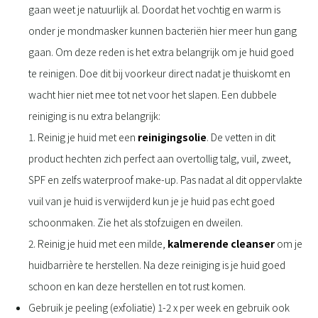
gaan weet je natuurlijk al. Doordat het vochtig en warm is
onder je mondmasker kunnen bacteriën hier meer hun gang
gaan. Om deze reden is het extra belangrijk om je huid goed
te reinigen. Doe dit bij voorkeur direct nadat je thuiskomt en
wacht hier niet mee tot net voor het slapen. Een dubbele
reiniging is nu extra belangrijk:
1. Reinig je huid met een
reinigingsolie
. De vetten in dit
product hechten zich perfect aan overtollig talg, vuil, zweet,
SPF en zelfs waterproof make-up. Pas nadat al dit oppervlakte
vuil van je huid is verwijderd kun je je huid pas echt goed
schoonmaken. Zie het als stofzuigen en dweilen.
2. Reinig je huid met een milde,
kalmerende cleanser
om je
huidbarrière te herstellen. Na deze reiniging is je huid goed
schoon en kan deze herstellen en tot rust komen.
Gebruik je
peeling (exfoliatie) 1-2 x per week en gebruik ook