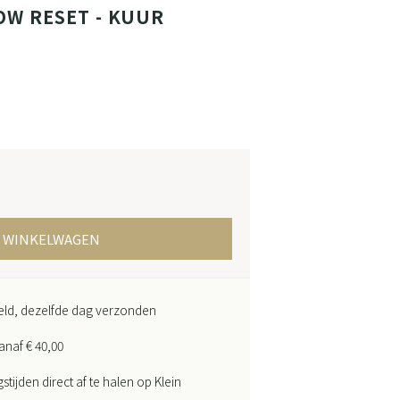
OW RESET - KUUR
T
N WINKELWAGEN
teld, dezelfde dag verzonden
anaf € 40,00
ijden direct af te halen op Klein