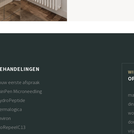
EHANDELINGEN
WI
O
ouw eerste afspraak
kinPen Microneedling
ma
ydroPeptide
di
ermalogica
wo
nviron
do
ioRepeelC13
vri