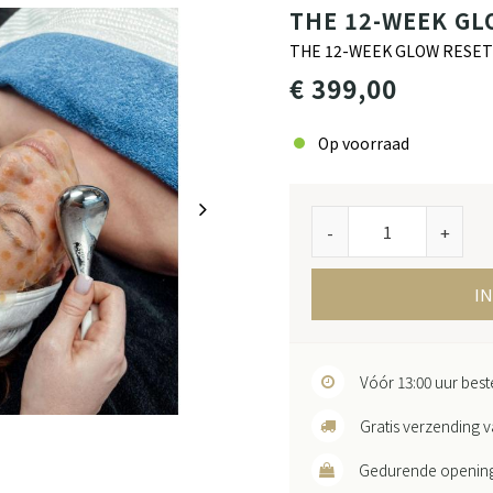
THE 12-WEEK GL
THE 12-WEEK GLOW RESE
€ 399,00
Op voorraad
-
+
I
Vóór 13:00 uur bes
Gratis verzending v
Gedurende openingst