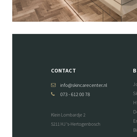
CONTACT
B
J
info@skincarecenter.nl
S
073 - 612 00 78
H
D
Klein Lombardje 2
E
5211 HJ 's-Hertogenbosch
B