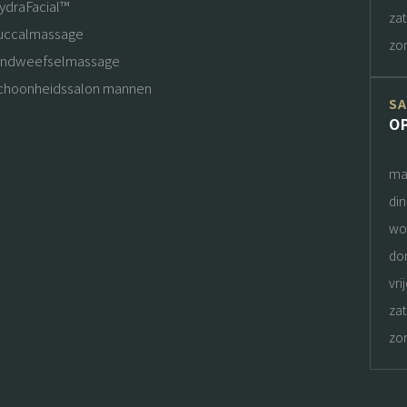
ydraFacial™
za
uccalmassage
zo
indweefselmassage
choonheidssalon mannen
S
O
ma
di
wo
do
vri
za
zo