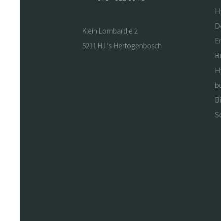
H
D
Klein Lombardje 2
E
5211 HJ 's-Hertogenbosch
B
H
b
B
S