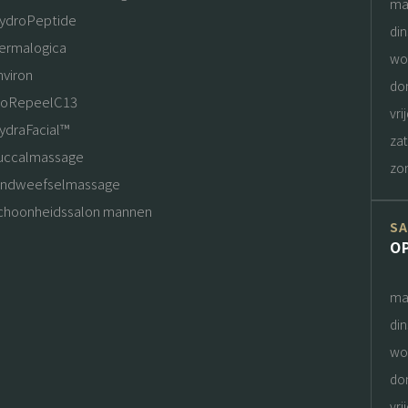
ma
ydroPeptide
di
ermalogica
wo
nviron
do
ioRepeelC13
vri
ydraFacial™
za
uccalmassage
zo
indweefselmassage
choonheidssalon mannen
S
O
ma
di
wo
do
vri