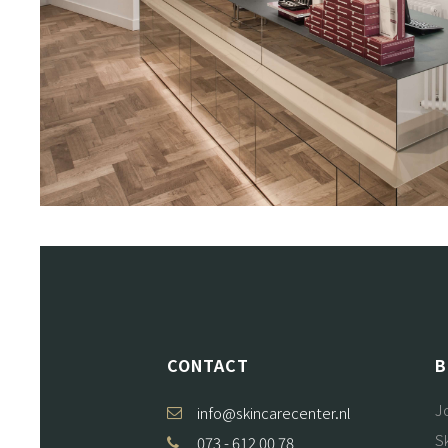
CONTACT
B
J
info@skincarecenter.nl
S
073 - 612 00 78