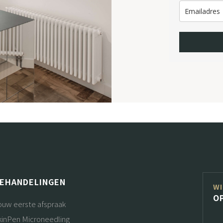
EHANDELINGEN
WI
O
ouw eerste afspraak
kinPen Microneedling