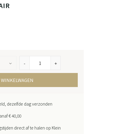
AIR
-
+
N WINKELWAGEN
teld, dezelfde dag verzonden
anaf € 40,00
ijden direct af te halen op Klein