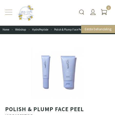
0
Eerste behandeling
Home
Webshop
HydroPeptide
Polish & Plump Face Peel
POLISH & PLUMP FACE PEEL