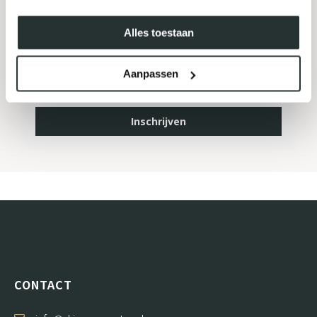
MELD JE AAN VOOR ONZE
NIEUWSBRIEF
Alles toestaan
Aanpassen
Inschrijven
CONTACT