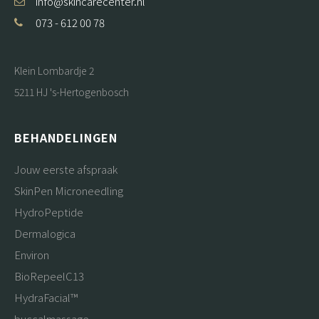
info@skincarecenter.nl
073 - 612 00 78
Klein Lombardje 2
5211 HJ 's-Hertogenbosch
BEHANDELINGEN
Jouw eerste afspraak
SkinPen Microneedling
HydroPeptide
Dermalogica
Environ
BioRepeelC13
HydraFacial™
buccalmassage