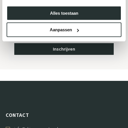
MELD JE AAN VOOR ONZE
NIEUWSBRIEF
Alles toestaan
Aanpassen
Inschrijven
CONTACT