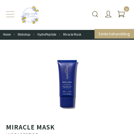
0
Eerste behandeling
Home
Webshop
HydroPeptide
Miracle Mask
MIRACLE MASK