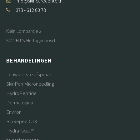
info@skincarecenter.nl
073 - 612 00 78
Klein Lombardje 2
5211 HJ 's-Hertogenbosch
BEHANDELINGEN
Jouw eerste afspraak
SkinPen Microneedling
HydroPeptide
Dermalogica
Environ
BioRepeelC13
HydraFacial™
buccalmassage