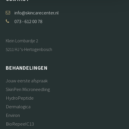
info@skincarecenter.nl
073 - 612 00 78
Klein Lombardje 2
5211 HJ 's-Hertogenbosch
BEHANDELINGEN
Jouw eerste afspraak
SkinPen Microneedling
HydroPeptide
Dermalogica
Environ
BioRepeelC13