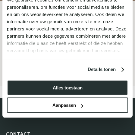
personaliseren, om functies voor social media te bieden
en om ons websiteverkeer te analyseren. Ook delen we
MELD JE AAN VOOR ONZE
informatie over uw gebruik van onze site met onze
NIEUWSBRIEF
partners voor social media, adverteren en analyse. Deze
partners kunnen deze gegevens combineren met andere
informatie die u aan ze heeft verstrekt of die ze hebben
verzameld op basis van uw gebruik van hun services.
Inschrijven
Details tonen
Alles toestaan
Aanpassen
CONTACT