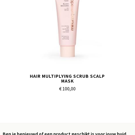
HAIR MULTIPLYING SCRUB SCALP
MASK
€ 100,
00
Ben je benieuwd of een product geschikt is voor jouw huid,