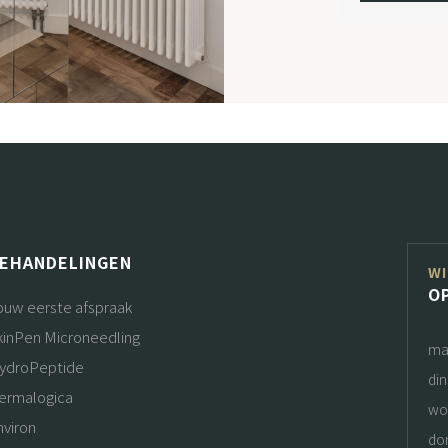
EHANDELINGEN
WI
O
ouw eerste afspraak
kinPen Microneedling
ma
ydroPeptide
di
ermalogica
wo
nviron
do