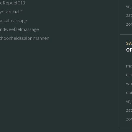
ioRepeelC13
vri
ydraFacial™
za
uccalmassage
zo
indweefselmassage
choonheidssalon mannen
S
O
ma
di
wo
do
vri
za
zo