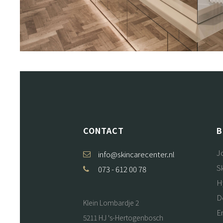
CONTACT
B
J
info@skincarecenter.nl
S
073 - 612 00 78
H
D
Klein Lombardje 2
E
5211 HJ 's-Hertogenbosch