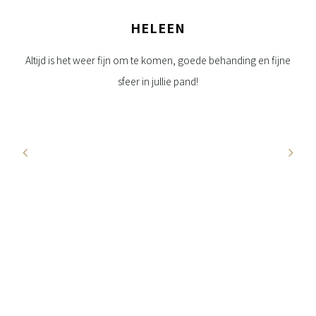
HELEEN
da.
Altijd is het weer fijn om te komen, goede behanding en fijne
Per
sfeer in jullie pand!
oed
u
e
jft