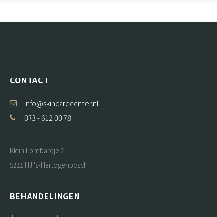
CONTACT
info@skincarecenter.nl
073 - 612 00 78
Klein Lombardje 2
5211 HJ 's-Hertogenbosch
BEHANDELINGEN