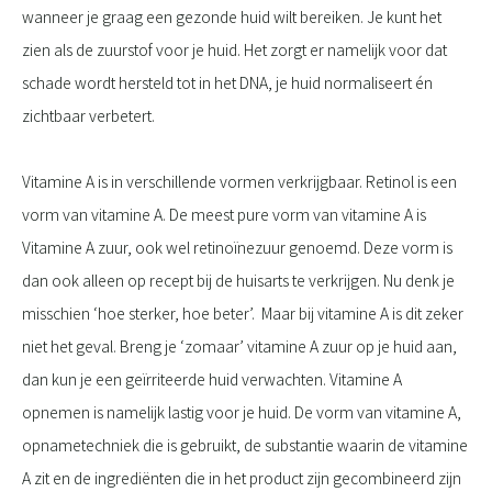
wanneer je graag een gezonde huid wilt bereiken. Je kunt het
zien als de zuurstof voor je huid. Het zorgt er namelijk voor dat
schade wordt hersteld tot in het DNA, je huid normaliseert én
zichtbaar verbetert.
Vitamine A is in verschillende vormen verkrijgbaar. Retinol is een
vorm van vitamine A. De meest pure vorm van vitamine A is
Vitamine A zuur, ook wel retinoïnezuur genoemd. Deze vorm is
dan ook alleen op recept bij de huisarts te verkrijgen. Nu denk je
misschien ‘hoe sterker, hoe beter’. Maar bij vitamine A is dit zeker
niet het geval. Breng je ‘zomaar’ vitamine A zuur op je huid aan,
dan kun je een geïrriteerde huid verwachten. Vitamine A
opnemen is namelijk lastig voor je huid. De vorm van vitamine A,
opnametechniek die is gebruikt, de substantie waarin de vitamine
A zit en de ingrediënten die in het product zijn gecombineerd zijn