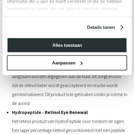
informatie die u aan ze heeft verstrekt of die ze hebben
vitamine A aan de huid. De combinatie met vitamine C zorgt er
verzameld op basis van uw gebruik van hun services.
vervolgens voor dat de vitamine A wordt geboost. Wanneer je
voor deze producten kiest adviseren we je dit altijd in
Details tonen
samenwerking te doen met één van onze Environ Experts. Zo
haal jij alle voordelen uit dit prachtige merk.
Alles toestaan
Hydropeptide -
Retinol Routine Booster
De naam zegt het al, het boost je huidroutine met retinol.
Aanpassen
Deze retinol zit ingekapseld waardoor de ingrediënten
langzaam worden afgegeven aan de huid. Dit zorgt ervoor
dat de retinol beter wordt geaccepteerd en reactie wordt
geminimaliseerd. Dit product is te gebruiken onder je crème in
de avond.
Hydropeptide -
Retinol Eye Renewal
Het retinol product van HydroPeptide voor rondom de ogen.
Een lager percentage retinol gecombineerd met een peptide