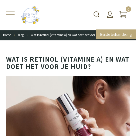
0
Eerste behandeling
Home
Blog
Wat is retinol (vitamine A) en wat doet het voor je huid?
WAT IS RETINOL (VITAMINE A) EN WAT
DOET HET VOOR JE HUID?