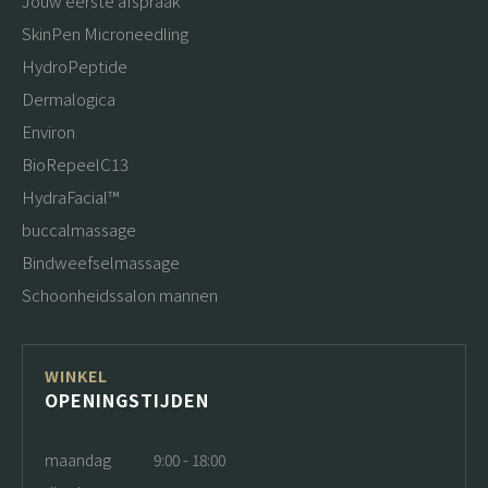
Jouw eerste afspraak
SkinPen Microneedling
HydroPeptide
Dermalogica
Environ
BioRepeelC13
HydraFacial™
buccalmassage
Bindweefselmassage
Schoonheidssalon mannen
WINKEL
OPENINGSTIJDEN
maandag
9:00 - 18:00