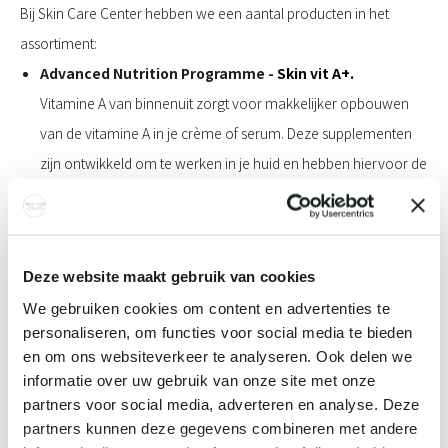
Bij Skin Care Center hebben we een aantal producten in het
assortiment:
Advanced Nutrition Programme -
Skin vit A+.
Vitamine A van binnenuit zorgt voor makkelijker opbouwen
van de vitamine A in je crème of serum. Deze supplementen
zijn ontwikkeld om te werken in je huid en hebben hiervoor de
juiste dosering. Het beetje vitamine D dat is toegevoegd zorgt
er tevens voor dat je vitamine A ook nog eens beter door je
lichaam wordt opgenomen. Dit product is wat ons betreft
Deze website maakt gebruik van cookies
essentieel voor iedereen. Maar zeker als je graag ook
We gebruiken cookies om content en advertenties te
vitamine A op je huid wilt gebruiken.
personaliseren, om functies voor social media te bieden
Environ -
AVST
en
C-Quense
1 t/m 5
en om ons websiteverkeer te analyseren. Ook delen we
Zeg je vitamine A dan zeg je Environ. Het merk Environ is
informatie over uw gebruik van onze site met onze
namelijk volledig ontwikkeld rondom vitamine A. Door het
partners voor social media, adverteren en analyse. Deze
partners kunnen deze gegevens combineren met andere
unieke Vitamin Step-up System introduceer je stap voor stap