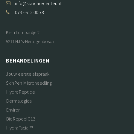
info@skincarecenter.nl
073 - 612 00 78
Klein Lombardje 2
5211 HJ 's-Hertogenbosch
BEHANDELINGEN
Jouw eerste afspraak
SkinPen Microneedling
HydroPeptide
Dermalogica
Environ
BioRepeelC13
HydraFacial™