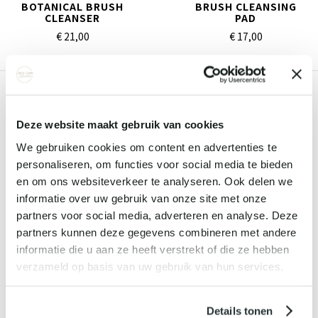
BOTANICAL BRUSH
BRUSH CLEANSING
CLEANSER
PAD
€ 21,
00
€ 17,
00
ONZE KLANTEN VERTELLEN
Deze website maakt gebruik van cookies
We gebruiken cookies om content en advertenties te
personaliseren, om functies voor social media te bieden
en om ons websiteverkeer te analyseren. Ook delen we
informatie over uw gebruik van onze site met onze
HELEEN
partners voor social media, adverteren en analyse. Deze
partners kunnen deze gegevens combineren met andere
da.
Altijd is het weer fijn om te komen, goede behanding en fijne
informatie die u aan ze heeft verstrekt of die ze hebben
Per
sfeer in jullie pand!
verzameld op basis van uw gebruik van hun services.
oed
u
Details tonen