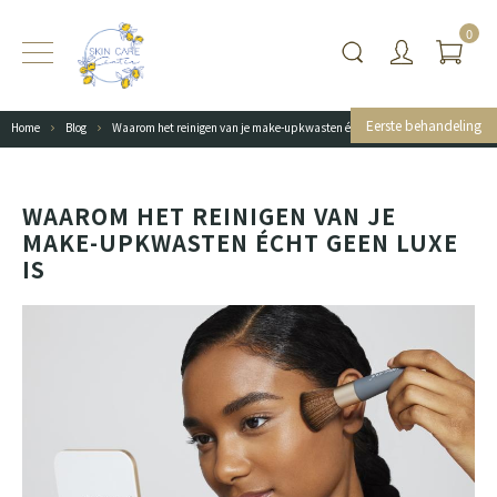
0
Eerste behandeling
Home
Blog
Waarom het reinigen van je make-upkwasten écht geen luxe is
WAAROM HET REINIGEN VAN JE
MAKE-UPKWASTEN ÉCHT GEEN LUXE
IS