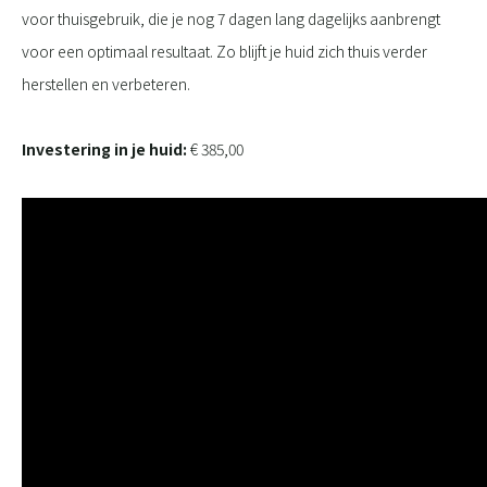
voor thuisgebruik, die je nog 7 dagen lang dagelijks aanbrengt
voor een optimaal resultaat. Zo blijft je huid zich thuis verder
herstellen en verbeteren.
Investering in je huid:
€ 385,00