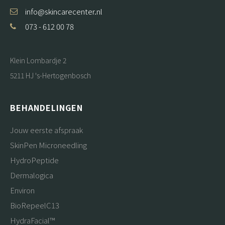
info@skincarecenter.nl
073 - 612 00 78
Klein Lombardje 2
5211 HJ 's-Hertogenbosch
BEHANDELINGEN
Jouw eerste afspraak
SkinPen Microneedling
HydroPeptide
Dermalogica
Environ
BioRepeelC13
HydraFacial™