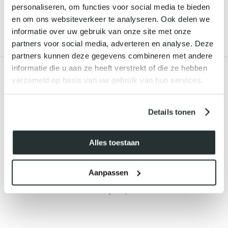
PHYTO NATURE
BIOLUMIN-C NIGHT
personaliseren, om functies voor social media te bieden
LIFTING EYE CREAM
RESTORE
en om ons websiteverkeer te analyseren. Ook delen we
€ 129,
00
€ 113,
00
informatie over uw gebruik van onze site met onze
partners voor social media, adverteren en analyse. Deze
partners kunnen deze gegevens combineren met andere
informatie die u aan ze heeft verstrekt of die ze hebben
verzameld op basis van uw gebruik van hun services.
ONZE KLANTEN VERTELLEN
Details tonen
Alles toestaan
HELEEN
Aanpassen
da.
Altijd is het weer fijn om te komen, goede behanding en fijne
Per
sfeer in jullie pand!
oed
u