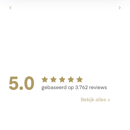
e
jft