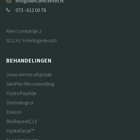
info@skincarecenter.nl
073 - 612 00 78
Klein Lombardje 2
5211 HJ 's-Hertogenbosch
BEHANDELINGEN
Jouw eerste afspraak
SkinPen Microneedling
HydroPeptide
Dermalogica
Environ
BioRepeelC13
HydraFacial™
buccalmassage