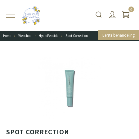
0
Eerste behandeling
Home
Webshop
HydroPeptide
Spot Correction
SPOT CORRECTION