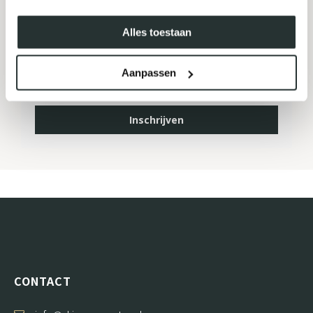
MELD JE AAN VOOR ONZE
NIEUWSBRIEF
Alles toestaan
Aanpassen
Inschrijven
CONTACT